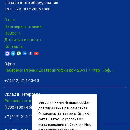
и сварочного оборудования
по СПБ и ЛО с 2005 года
О нас
Партнеры и отзывы
Новости
Доставка и оплата
Контакты
Офис
набережная реки Екатерингофки дом 29-31 Литер Т. оф. 1
+7 (812) 214-13-13
Склад в Петергофе
Ропшинское шоссе дом 8В пом. 13
Мы используем файлы cookies
(территория бывшей птицефабрики)
для улучшения работы сайта.
Оставаясь на нашем сайте, вы
+7 (812) 214-13-13
соглашаетесь
с условиями
использования файлов cookies