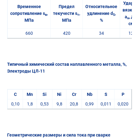
Ударна
Временное
Предел
Относительное
вязкос
сопротивление s
,
текучести s
,
удлинение d
,
в
т
5
a
, Дж
н
МПа
МПа
%
2
см
660
420
34
120
Типичный химический состав наплавленного металла, %,
Электроды ЦЛ-11
C
Mn
Si
Ni
Cr
Nb
S
P
0,10
1,8
0,53
9,8
20,8
0,99
0,011
0,020
Геометрические размеры и сила тока при сварке