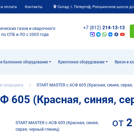
 и оплата
Контакты
Склад: г. Петергоф, Ропшинское шоссе до
+7
(812)
214-13-13
ических газов и сварочного
по СПБ и ЛО с 2005 года
и баллонное оборудование
Криогенное оборудование
Фреон и х
и сварщика
START MASTER c АСФ 605 (Красная, синяя, серая,
 605 (Красная, синяя, сер
от
2
START MASTER c АСФ 605 (Красная, синяя,
серая, черный глянец)