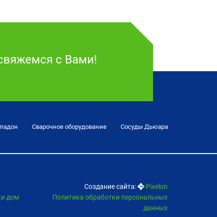
свяжемся с Вами!
хладон
Cварочное оборудование
Сосуды Дьюара
Создание сайта:
Pixelon
ки дом
Политика обработки персональных
данных