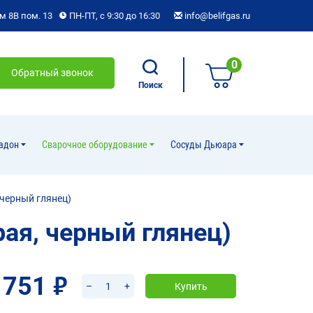
м 8В пом. 13
ПН-ПТ, с 9:30 до 16:30
info@belifgas.ru
0
Обратный звонок
Поиск
ладон
Cварочное оборудование
Сосуды Дьюара
 черный глянец)
ая, черный глянец)
 751
руб.
–
+
Купить