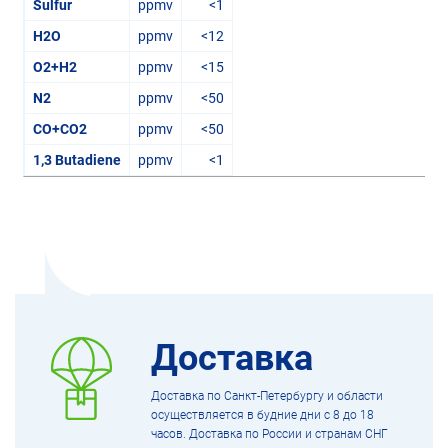
Sulfur
ppmv
<1
H2O
ppmv
<12
O2+H2
ppmv
<15
N2
ppmv
<50
CO+CO2
ppmv
<50
1,3 Butadiene
ppmv
<1
Доставка
Доставка по Санкт-Петербургу и области
осуществляется в будние дни с 8 до 18
часов. Доставка по России и странам СНГ