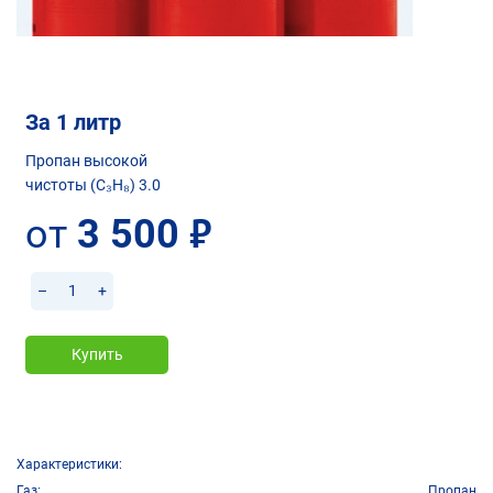
За 1 литр
Пропан высокой
чистоты (C₃H₈) 3.0
от
3 500
руб.
–
+
Купить
Характеристики:
Газ
Пропан