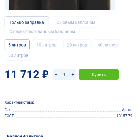
Только заправка
С новым баллоном
С переаттестованным баллоном
5 литров
10 литров
20 литров
40 литров
50 литров
11 712
руб.
–
+
Купить
Характеристики:
Газ
Аргон
ГОСТ
10157-79
Баллон 40 литров