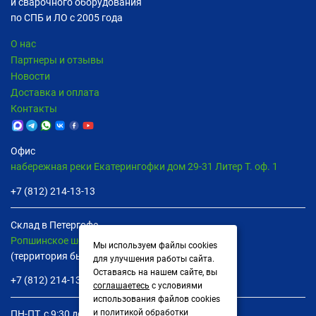
и сварочного оборудования
по СПБ и ЛО с 2005 года
О нас
Партнеры и отзывы
Новости
Доставка и оплата
Контакты
Офис
набережная реки Екатерингофки дом 29-31 Литер Т. оф. 1
+7 (812) 214-13-13
Склад в Петергофе
Ропшинское шоссе дом 8В пом. 13
Мы используем файлы cookies
(территория бывшей птицефабрики)
для улучшения работы сайта.
Оставаясь на нашем сайте, вы
+7 (812) 214-13-13
соглашаетесь
с условиями
использования файлов cookies
и
политикой обработки
ПН-ПТ, с 9:30 до 16:30