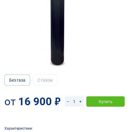
Без газа
С газом
от
16 900
руб.
–
+
Купить
Характеристики: