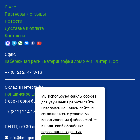
О нас
Партнеры и отзывы
Новости
Доставка и оплата
Контакты
Офис
набережная реки Екатерингофки дом 29-31 Литер Т. оф. 1
+7 (812) 214-13-13
Склад в Петергофе
Ропшинское шоссе дом 8В пом. 13
Мы используем файлы cookies
(территория бывшей птицефабрики)
для улучшения работы сайта.
Оставаясь на нашем сайте, вы
+7 (812) 214-13-13
соглашаетесь
с условиями
использования файлов cookies
и
политикой обработки
ПН-ПТ, с 9:30 до 16:30
персональных данных
.
info@belifgas.ru